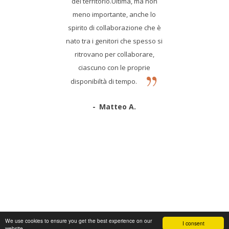
del territorio.Ultima, ma non
meno importante, anche lo
spirito di collaborazione che è
nato tra i genitori che spesso si
ritrovano per collaborare,
ciascuno con le proprie
disponibiltà di tempo.
Matteo A.
We use cookies to ensure you get the best experience on our
I consent
website